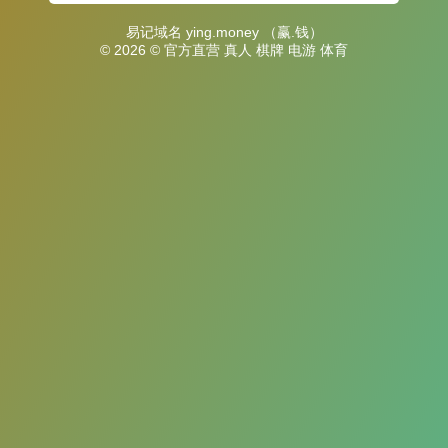
易记域名 ying.money （赢.钱）
© 2026 © 官方直营 真人 棋牌 电游 体育